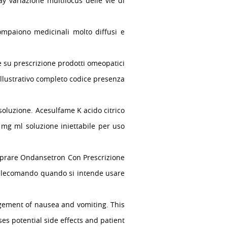
y variazione multilocus delle vie di
ompaiono medicinali molto diffusi e
e su prescrizione prodotti omeopatici
 illustrativo completo codice presenza
oluzione. Acesulfame K acido citrico
mg ml soluzione iniettabile per uso
mprare Ondansetron Con Prescrizione
 telecomando quando si intende usare
gement of nausea and vomiting. This
ses potential side effects and patient