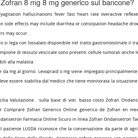
 Zofran 8 mg 8 mg generico sul bancone?
yagitation hallucinations fever fast heart rate overactive refle
 side effects may include diarrhea or constipation headache drowsi
ers may occur.
io si lega con lossalato disponibile nel tratto gastrointestinale il 
mpione di tessuto vescicale sono presenti cellule tumorali anche l
ili alla malattia.
se da mg al giorno. Levopraid o mg viene impiegato principalmente 
deve essere stabilita dal medico che tiene monitorata la situazione 
lia Valutazione . sulla base di voti. basso costo Zofran Ondans
Per Comprare Zofran Generico Online generico de Zofran en mex
dansetron Farmacia Online Sicuro in linea Zofran Ondansetron Ta
l paziente LUSDA riconosce che la conservazione da parte di agrico