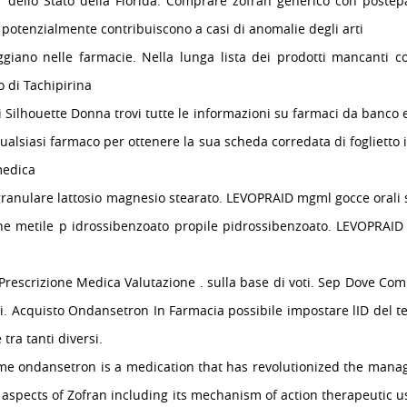
r dello Stato della Florida. Comprare zofran generico con postepa
otenzialmente contribuiscono a casi di anomalie degli arti
ggiano nelle farmacie. Nella lunga lista dei prodotti mancanti c
mo di Tachipirina
i Silhouette Donna trovi tutte le informazioni su farmaci da banco 
qualsiasi farmaco per ottenere la sua scheda corredata di foglietto
 medica
ranulare lattosio magnesio stearato. LEVOPRAID mgml gocce orali s
 metile p idrossibenzoato propile pidrossibenzoato. LEVOPRAID 
rescrizione Medica Valutazione . sulla base di voti. Sep Dove Co
ti. Acquisto Ondansetron In Farmacia possibile impostare lID del
tra tanti diversi.
ame ondansetron is a medication that has revolutionized the mana
s aspects of Zofran including its mechanism of action therapeutic u