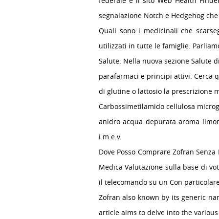
federale e il sito Web Health Finde
segnalazione Notch e Hedgehog che p
Quali sono i medicinali che scarse
utilizzati in tutte le famiglie. Parlia
Salute. Nella nuova sezione Salute d
parafarmaci e principi attivi. Cerca 
di glutine o lattosio la prescrizione
Carbossimetilamido cellulosa microg
anidro acqua depurata aroma limone
i.m.e.v.
Dove Posso Comprare Zofran Senza P
Medica Valutazione sulla base di vo
il telecomando su un Con particolare 
Zofran also known by its generic n
article aims to delve into the variou